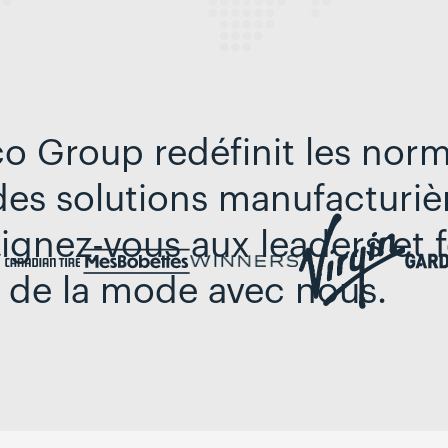
co Group redéfinit les nor
 des solutions manufacturiè
ignez-vous aux leaders et 
ir de la mode avec nous.