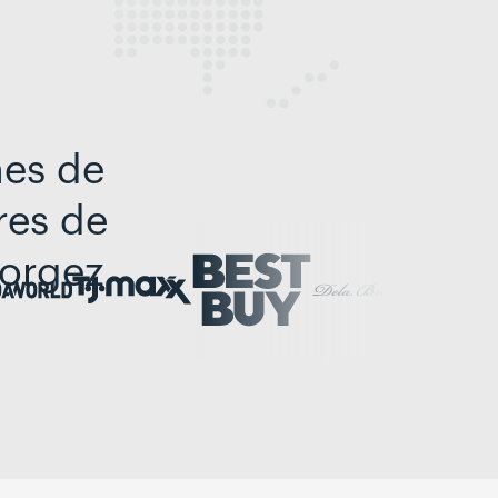
mes de
res de
forgez